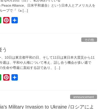
去る4月10日（日）、私が関わっている
e
s
rican Peace Alliance、日米平和連合）という日本人とアメリカ人を
t
ープで『《a […]
E
P
共
v
i
有
e
n
r
t
その他
n
e
疑う
o
r
、10日は東京都平和の日、そして11日は東日本大震災から11
t
e
今週は、平和や人権について考え、話し合う機会が多い週で
e
s
生命や尊厳に直結する話であり、 […]
t
E
P
共
v
i
有
e
n
r
t
announcement
n
e
ia’s Military Invasion to Ukraine /ロシアによ
o
r