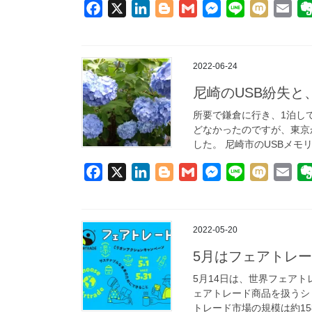
F
X
L
B
G
M
L
M
E
a
i
l
m
e
i
i
m
c
n
o
a
s
n
x
a
e
k
g
i
s
e
i
i
2022-06-24
b
e
g
l
e
l
尼崎のUSB紛失と
o
d
e
n
所要で鎌倉に行き、1泊し
o
I
r
g
どなかったのですが、東京
k
n
e
した。 尼崎市のUSBメモリ
r
F
X
L
B
G
M
L
M
E
a
i
l
m
e
i
i
m
c
n
o
a
s
n
x
a
e
k
g
i
s
e
i
i
2022-05-20
b
e
g
l
e
l
5月はフェアトレ
o
d
e
n
5月14日は、世界フェア
o
I
r
g
ェアトレード商品を扱うシ
k
n
e
トレード市場の規模は約158