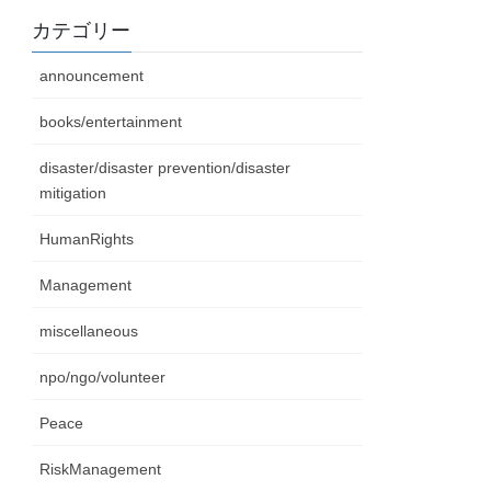
カテゴリー
announcement
books/entertainment
disaster/disaster prevention/disaster
mitigation
HumanRights
Management
miscellaneous
npo/ngo/volunteer
Peace
RiskManagement