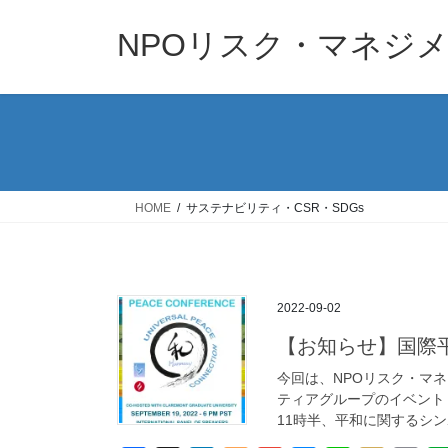
コ
ナ
ン
ビ
NPOリスク・マネジ
テ
ゲ
ン
ー
ツ
シ
へ
ョ
ス
ン
キ
に
ッ
移
HOME
サステナビリティ・CSR・SDGs
プ
動
2022-09-02
【お知らせ】国際
今回は、NPOリスク・マ
ティアグループのイベント
11時半、平和に関するシンポ