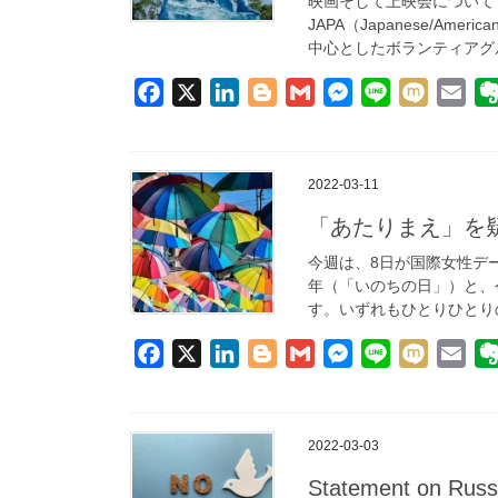
映画そして上映会について 
k
n
e
JAPA（Japanese/Ame
r
中心としたボランティアグル
F
X
L
B
G
M
L
M
E
a
i
l
m
e
i
i
m
c
n
o
a
s
n
x
a
e
k
g
i
s
e
i
i
2022-03-11
b
e
g
l
e
l
「あたりまえ」を
o
d
e
n
今週は、8日が国際女性デー
o
I
r
g
年（「いのちの日」）と、
k
n
e
す。いずれもひとりひとりの
r
F
X
L
B
G
M
L
M
E
a
i
l
m
e
i
i
m
c
n
o
a
s
n
x
a
e
k
g
i
s
e
i
i
2022-03-03
b
e
g
l
e
l
Statement on Russ
o
d
e
n