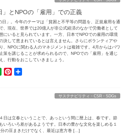
n
e
日」とNPOの「雇用」での正義
o
r
義の日」。今年のテーマは「貧困と不平等の問題を、正規雇用を通
t
e
で、現在、世界では20億人が非公式経済のなかで労働者として
e
s
態にいると見られています。一方、日本でNPOでの雇用の環境
t
の決して恵まれているとは言えません。さらにボランティアや
り、NPOに関わる人のマネジメントは複雑です。4月からはパワ
止策を講じることが求められるので、NPOでの「雇用」を通じ
え、行動をおこしていきましょう。
E
P
共
v
i
有
e
n
r
t
サステナビリティ・CSR・SDGs
n
e
o
r
４日は立春ということで、あっという間に暦上は、春です。節
t
e
もいろいろ差があるようです。日本の豊かな文化を楽しめる１
e
s
分の豆まきだけでなく、最近は恵方巻 […]
t