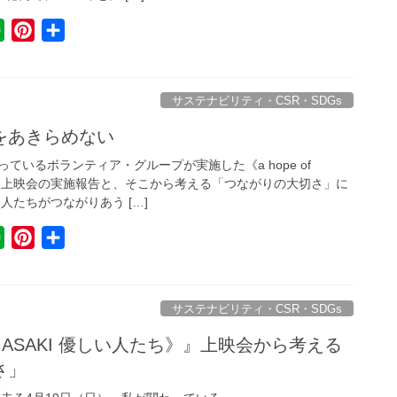
t
E
P
共
v
i
有
e
n
r
t
サステナビリティ・CSR・SDGs
n
e
をあきらめない
o
r
ているボランティア・グループが実施した《a hope of
t
e
たち》上映会の実施報告と、そこから考える「つながりの大切さ」に
e
s
人たちがつながりあう […]
t
E
P
共
v
i
有
e
n
r
t
サステナビリティ・CSR・SDGs
n
e
 NAGASAKI 優しい人たち》』上映会から考える
o
r
さ」
t
e