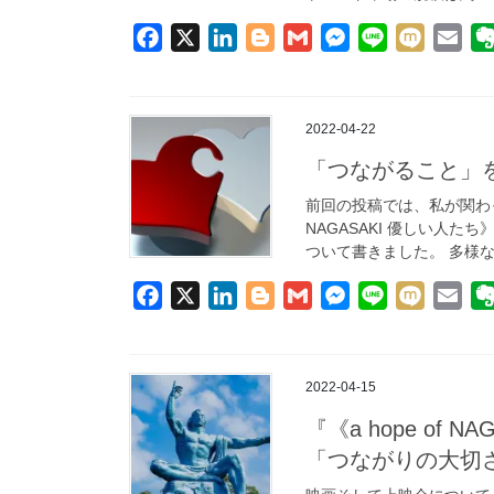
r
F
X
L
B
G
M
L
M
E
a
i
l
m
e
i
i
m
c
n
o
a
s
n
x
a
e
k
g
i
s
e
i
i
2022-04-22
b
e
g
l
e
l
「つながること」
o
d
e
n
前回の投稿では、私が関わっ
o
I
r
g
NAGASAKI 優しい人
k
n
e
ついて書きました。 多様な
r
F
X
L
B
G
M
L
M
E
a
i
l
m
e
i
i
m
c
n
o
a
s
n
x
a
e
k
g
i
s
e
i
i
2022-04-15
b
e
g
l
e
l
『《a hope of
o
d
e
n
「つながりの大切
o
I
r
g