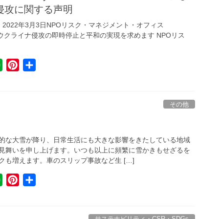
侵攻に関する声明
t
e
Japanese. 2022年3月3日NPOリスク・マネジメント・オフィス
e
s
 【声明】ウクライナ侵攻の即時停止と平和の実現を求めます NPOリス
t
E
P
共
v
i
有
e
n
r
t
その他
n
e
o
r
的な大雪が降り、日常生活にも大きな影響をきたしている地域
t
e
見舞いを申し上げます。いつも以上に頻繁に雪かきもせざるを
e
s
も増えます。車のスリップ事故など生 […]
t
E
P
共
v
i
有
e
n
r
t
サステナビリティ・CSR・SDGs