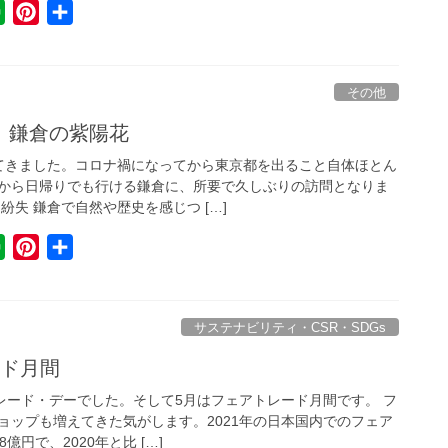
E
P
共
v
i
有
e
n
r
t
その他
n
e
、鎌倉の紫陽花
o
r
てきました。コロナ禍になってから東京都を出ること自体ほとん
t
e
から日帰りでも行ける鎌倉に、所要で久しぶりの訪問となりま
e
s
紛失 鎌倉で自然や歴史を感じつ […]
t
E
P
共
v
i
有
e
n
r
t
サステナビリティ・CSR・SDGs
n
e
ード月間
o
r
トレード・デーでした。そして5月はフェアトレード月間です。 フ
t
e
ョップも増えてきた気がします。2021年の日本国内でのフェア
e
s
億円で、2020年と比 […]