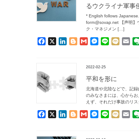
るウクライナ軍事
o
I
r
g
* English follows 
k
n
e
form@sovap.net
r
ク・マネジメン […]
F
X
L
B
G
M
L
M
E
a
i
l
m
e
i
i
m
c
n
o
a
s
n
x
a
e
k
g
i
s
e
i
i
2022-02-25
b
e
g
l
e
l
平和を形に
o
d
e
n
北海道や北陸などで、記録
o
I
r
g
のみなさまには、心からお
k
n
e
えず、それだけ事故のリスク
r
F
X
L
B
G
M
L
M
E
a
i
l
m
e
i
i
m
c
n
o
a
s
n
x
a
e
k
g
i
s
e
i
i