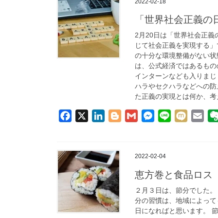
2022-02-18
b
e
g
l
e
l
「世界社会正義の
o
d
e
n
2月20日は「世界社会正
o
I
r
g
じて社会正義を実現する」
k
n
e
の十分な環境整備がない状
r
は、公式経済ではあるもの
インターンなども入りまじ
ハラやセクハラなどへの防
た正義の実現とは何か、考
F
X
L
B
G
M
L
M
E
a
i
l
m
e
i
i
m
c
n
o
a
s
n
x
a
e
k
g
i
s
e
i
i
2022-02-04
b
e
g
l
e
l
恵方巻と食品ロス
o
d
e
n
２月３日は、節分でした。
o
I
r
g
分の習慣は、地域によって
k
n
e
日になればと思います。 節
r