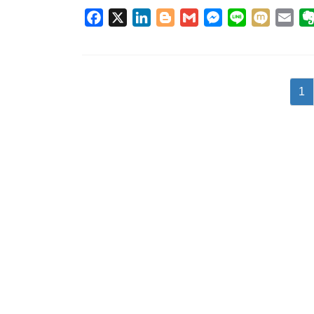
F
X
L
B
G
M
L
M
E
a
i
l
m
e
i
i
m
c
n
o
a
s
n
x
a
e
k
g
i
s
e
i
i
投
b
e
g
l
e
l
固
1
稿
o
d
e
n
定
o
I
r
g
ペ
ナ
k
n
e
ー
ビ
r
ジ
ゲ
ー
シ
ョ
ン