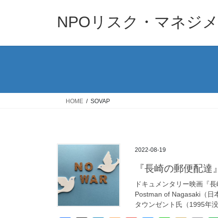
コ
ナ
ン
ビ
NPOリスク・マネジ
テ
ゲ
ン
ー
ツ
シ
へ
ョ
ス
ン
キ
に
ッ
移
HOME
SOVAP
プ
動
2022-08-19
『長崎の郵便配達
ドキュメンタリー映画『長
Postman of Naga
タウンゼント氏（1995年没