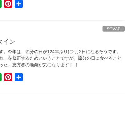
E
P
共
v
i
有
e
n
r
t
SOVAP
n
e
タイン
o
r
す。今年は、節分の日が124年ぶりに2月2日になるそうです。
t
e
れ」を修正するためということですが、節分の日に食べること
e
s
た、恵方巻の廃棄が気になります […]
t
E
P
共
v
i
有
e
n
r
t
n
e
o
r
t
e
e
s