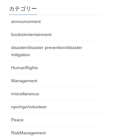
カテゴリー
announcement
books/entertainment
disaster/disaster prevention/disaster
mitigation
HumanRights
Management
miscellaneous
npo/ngo/volunteer
Peace
RiskManagement