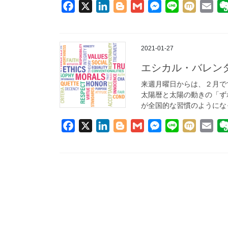
F
X
L
B
G
M
L
M
E
a
i
l
m
e
i
i
m
c
n
o
a
s
n
x
a
e
k
g
i
s
e
i
i
2021-01-27
b
e
g
l
e
l
エシカル・バレン
o
d
e
n
来週月曜日からは、２月で
o
I
r
g
太陽暦と太陽の動きの「ず
k
n
e
が全国的な習慣のようになっ
r
F
X
L
B
G
M
L
M
E
a
i
l
m
e
i
i
m
c
n
o
a
s
n
x
a
e
k
g
i
s
e
i
i
b
e
g
l
e
l
o
d
e
n
o
I
r
g
k
n
e